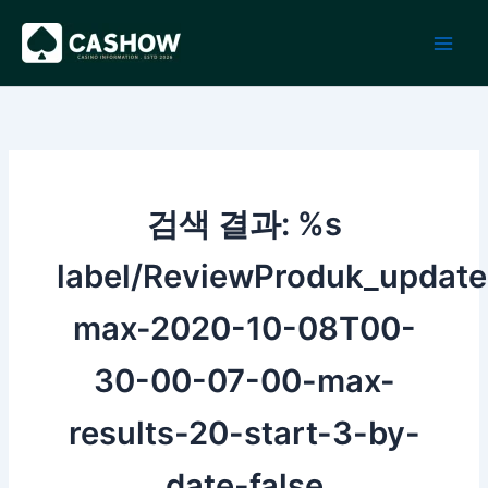
콘
텐
츠
로
건
너
뛰
기
검색 결과: %s
label/ReviewProduk_update
max-2020-10-08T00-
30-00-07-00-max-
results-20-start-3-by-
date-false