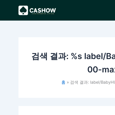
콘
텐
츠
로
건
너
뛰
기
검색 결과: %s
label/
00-max
홈
검색 결과: label/BabyHUK