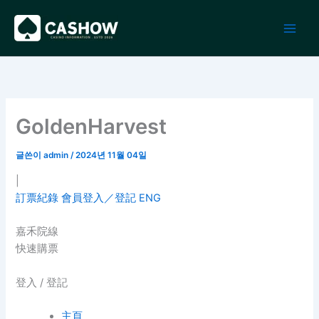
콘
텐
츠
로
건
너
뛰
GoldenHarvest
기
글쓴이
admin
/
2024년 11월 04일
|
訂票紀錄
會員登入／登記
ENG
嘉禾院線
快速購票
登入 / 登記
主頁