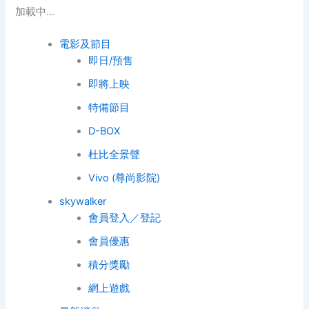
加載中…
電影及節目
即日/預售
即將上映
特備節目
D-BOX
杜比全景聲
Vivo (尊尚影院)
skywalker
會員登入／登記
會員優惠
積分獎勵
網上遊戲